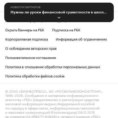
НОВОСТИ ПАРТНЕРОВ
Нужны ли уроки финансовой грамотности в школах и техникумах?
Контактная информация
Редакция
Скрыть баннеры на РБК
Подписка на РБК
Корпоративная подписка
Информация об ограничениях
О соблюдении авторских прав
Пользовательское соглашение
Политика в отношении обработки персональных данных
Политика обработки файлов cookie
© ООО «БИЗНЕСПРЕСС», АО «РОСБИЗНЕСКОНСАЛТИНГ»,
1995–2026
. Сообщения и материалы информационного
агентства «РБК» (свидетельство о регистрации средства
массовой информации выдано Федеральной службой
по надзору в сфере связи, информационных технологий
и массовых коммуникаций (Роскомнадзор) 09.12.2015
за номером ИА №ФС77-63848) и сетевого издания «РБК»