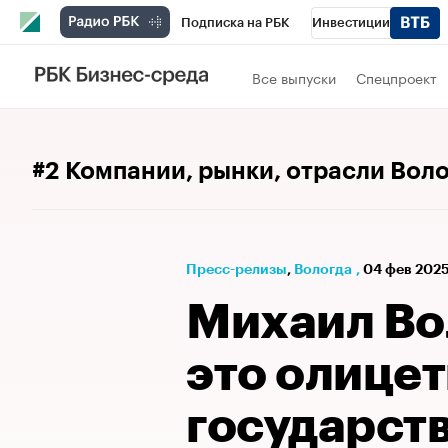
Подписка на РБК
Инвестиции
РБК Вино
Спорт
Школа управления
Все выпуски
Спецпроект
Национальные проекты
Город
Стил
Кредитные рейтинги
Франшизы
Га
#2 Компании, рынки, отрасли Вол
Проверка контрагентов
Политика
Э
Пресс-релизы
⁠,
Вологда
,
04 фев 2025
Михаил Во
это олице
государст