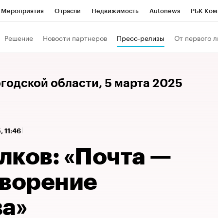
Мероприятия
Отрасли
Недвижимость
Autonews
РБК Ком
 РБК
РБК Образование
РБК Курсы
РБК Life
Тренды
Виз
Решение
Новости партнеров
Пресс-релизы
От первого л
ь
Крипто
РБК Бизнес-среда
Дискуссионный клуб
Исследо
зета
Спецпроекты СПб
Конференции СПб
Спецпроекты
огодской области
, 5 марта 2025
кономика
Бизнес
Технологии и медиа
Финансы
Рынок на
, 11:46
лков: «Почта —
творение
ва»